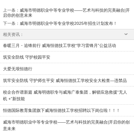
上一条
：
威海市明德职业中等专业学校——艺术与科技的完美融合|开
启你的创意未来
下一条
：
威海市明德职业中等专业学校2025年招生计划发布！
相关资讯：
春暖三月・追锋前行 威海恒德技工学校“学习雷锋月”公益活动
筑安全防线 守护校园平安
大爱无垠恒德行
筑牢安全防线 守护师生平安 威海恒德技工学校安全大检查—违禁品
校企合作谱新篇 威海明德职专与威海广泰集团，解锁应急救援“无人
机 +”新技能
恒德国际教育集团旗下威海恒德技工学校招聘以下岗位啦！！！
威海市明德职业中等专业学校——艺术与科技的完美融合|开启你的创
意未来